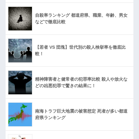
自殺率ランキング 都道府県、職業、年齢、男女
などで徹底比較
【若者 VS 団塊】世代別の殺人検挙率を徹底比
較！
精神障害者と健常者の犯罪率比較 殺人や放火な
どの凶悪犯罪で驚きの結果に！
南海トラフ巨大地震の被害想定 死者が多い都道
府県ランキング