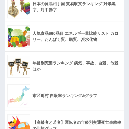
日本の貿易相手国 貿易収支ランキング 対米黒
字、対中赤字
人気食品660品目 エネルギー量比較リスト カロ
リー、たんぱく質、脂質、炭水化物
年齢別死因ランキング 病気、事故、自殺、他殺
ほか
市区町村 自殺率ランキング&グラフ
【高齢者と若者】運転者の年齢別交通死亡事故率
の比較グラフ