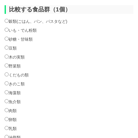
比較する食品群（1個）
穀類(ごはん、パン、パスタなど)
いも・でん粉類
砂糖・甘味類
豆類
木の実類
野菜類
くだもの類
きのこ類
海藻類
魚介類
肉類
卵類
乳類
油脂類