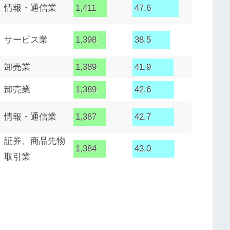
情報・通信業
1,411
47.6
サービス業
1,398
38.5
卸売業
1,389
41.9
卸売業
1,389
42.6
情報・通信業
1,387
42.7
証券、商品先物
1,384
43.0
取引業