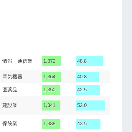
情報・通信業
1,372
48.8
電気機器
1,364
40.8
医薬品
1,350
42.5
建設業
1,341
52.0
保険業
1,338
43.5