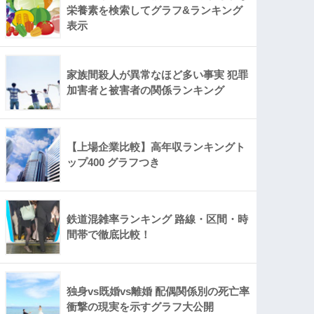
栄養素を検索してグラフ&ランキング
表示
家族間殺人が異常なほど多い事実 犯罪
加害者と被害者の関係ランキング
【上場企業比較】高年収ランキングト
ップ400 グラフつき
鉄道混雑率ランキング 路線・区間・時
間帯で徹底比較！
独身vs既婚vs離婚 配偶関係別の死亡率
衝撃の現実を示すグラフ大公開