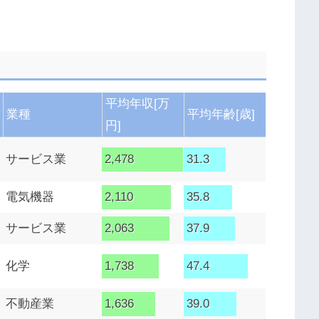
平均年収[万
業種
平均年齢[歳]
円]
サービス業
2,478
31.3
電気機器
2,110
35.8
サービス業
2,063
37.9
化学
1,738
47.4
不動産業
1,636
39.0