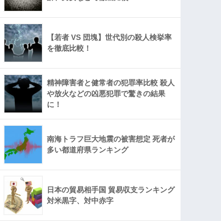
【若者 VS 団塊】世代別の殺人検挙率
を徹底比較！
精神障害者と健常者の犯罪率比較 殺人
や放火などの凶悪犯罪で驚きの結果
に！
南海トラフ巨大地震の被害想定 死者が
多い都道府県ランキング
日本の貿易相手国 貿易収支ランキング
対米黒字、対中赤字