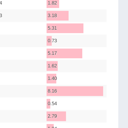
4
1.82
3
3.18
5.31
0.73
5.17
1.62
1.40
8.16
0.54
2.79