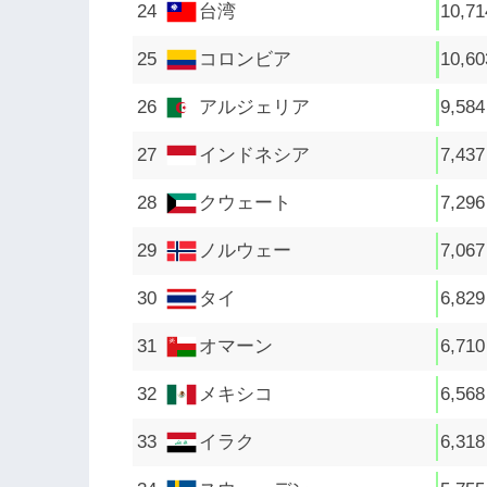
台湾
10,71
コロンビア
10,60
アルジェリア
9,584
インドネシア
7,437
クウェート
7,296
ノルウェー
7,067
タイ
6,829
オマーン
6,710
メキシコ
6,568
イラク
6,318