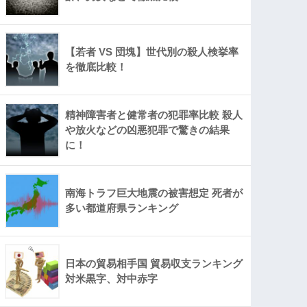
【若者 VS 団塊】世代別の殺人検挙率
を徹底比較！
精神障害者と健常者の犯罪率比較 殺人
や放火などの凶悪犯罪で驚きの結果
に！
南海トラフ巨大地震の被害想定 死者が
多い都道府県ランキング
日本の貿易相手国 貿易収支ランキング
対米黒字、対中赤字