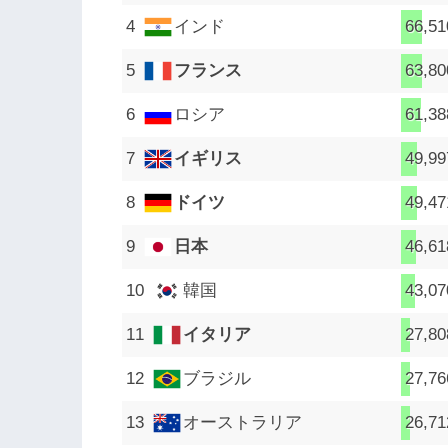
インド
66,51
フランス
63,80
ロシア
61,38
イギリス
49,99
ドイツ
49,47
日本
46,61
韓国
43,07
イタリア
27,80
ブラジル
27,76
オーストラリア
26,71