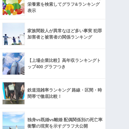
栄養素を検索してグラフ&ランキング
表示
家族間殺人が異常なほど多い事実 犯罪
加害者と被害者の関係ランキング
【上場企業比較】高年収ランキングト
ップ400 グラフつき
鉄道混雑率ランキング 路線・区間・時
間帯で徹底比較！
独身vs既婚vs離婚 配偶関係別の死亡率
衝撃の現実を示すグラフ大公開