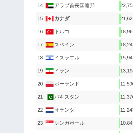
アラブ首長国連邦
22,75
カナダ
21,62
トルコ
18,96
スペイン
18,24
イスラエル
15,94
イラン
13,19
ポーランド
11,59
パキスタン
11,37
オランダ
11,24
シンガポール
10,84