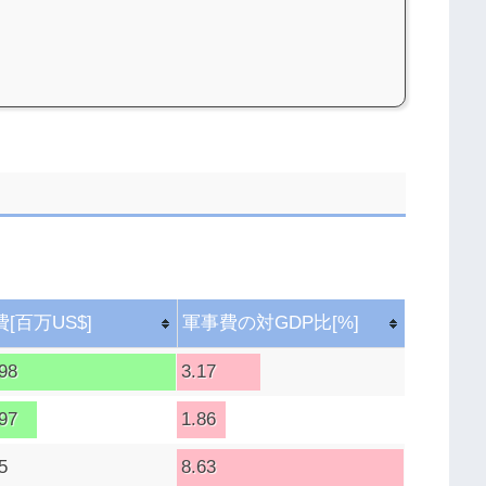
[百万US$]
軍事費の対GDP比[%]
98
3.17
97
1.86
5
8.63