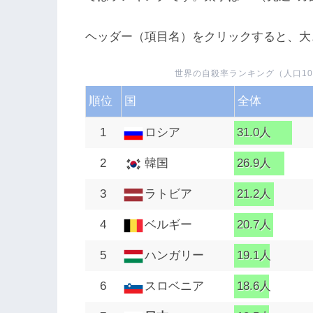
ヘッダー（項目名）をクリックすると、大
世界の自殺率ランキング（人口10
順位
国
全体
1
ロシア
31.0人
2
韓国
26.9人
3
ラトビア
21.2人
4
ベルギー
20.7人
5
ハンガリー
19.1人
6
スロベニア
18.6人