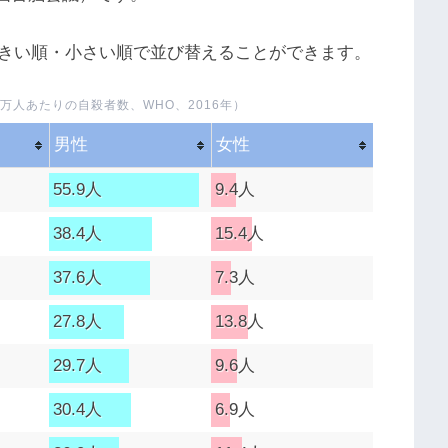
きい順・小さい順で並び替えることができます。
万人あたりの自殺者数、WHO、2016年）
男性
女性
55.9人
9.4人
38.4人
15.4人
37.6人
7.3人
27.8人
13.8人
29.7人
9.6人
30.4人
6.9人