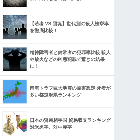
【若者 VS 団塊】世代別の殺人検挙率
を徹底比較！
精神障害者と健常者の犯罪率比較 殺人
や放火などの凶悪犯罪で驚きの結果
に！
南海トラフ巨大地震の被害想定 死者が
多い都道府県ランキング
日本の貿易相手国 貿易収支ランキング
対米黒字、対中赤字