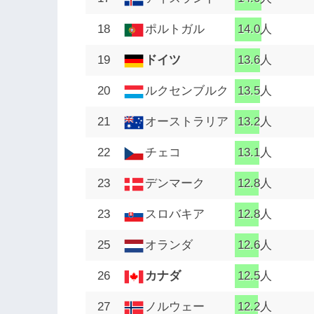
18
ポルトガル
14.0人
19
ドイツ
13.6人
20
ルクセンブルク
13.5人
21
オーストラリア
13.2人
22
チェコ
13.1人
23
デンマーク
12.8人
23
スロバキア
12.8人
25
オランダ
12.6人
26
カナダ
12.5人
27
ノルウェー
12.2人