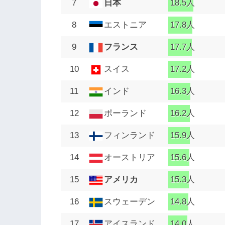
7
日本
18.5人
8
エストニア
17.8人
9
フランス
17.7人
10
スイス
17.2人
11
インド
16.3人
12
ポーランド
16.2人
13
フィンランド
15.9人
14
オーストリア
15.6人
15
アメリカ
15.3人
16
スウェーデン
14.8人
17
アイスランド
14.0人