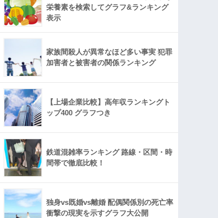
栄養素を検索してグラフ&ランキング
表示
家族間殺人が異常なほど多い事実 犯罪
加害者と被害者の関係ランキング
【上場企業比較】高年収ランキングト
ップ400 グラフつき
鉄道混雑率ランキング 路線・区間・時
間帯で徹底比較！
独身vs既婚vs離婚 配偶関係別の死亡率
衝撃の現実を示すグラフ大公開