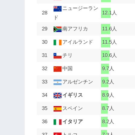
ニュージーラン
28
12.1人
ド
29
南アフリカ
11.6人
30
アイルランド
11.5人
31
チリ
10.6人
32
中国
9.7人
33
アルゼンチン
9.2人
34
イギリス
8.9人
35
スペイン
8.7人
36
イタリア
8.2人
37
トルコ
7.3人