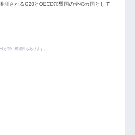
測されるG20とOECD加盟国の全43カ国として
頼性が低い可能性もあります。