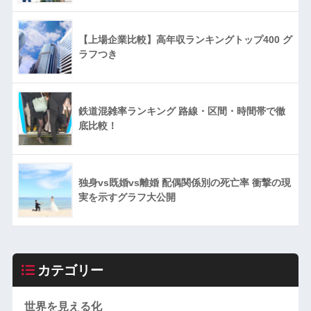
【上場企業比較】高年収ランキングトップ400 グ
ラフつき
鉄道混雑率ランキング 路線・区間・時間帯で徹
底比較！
独身vs既婚vs離婚 配偶関係別の死亡率 衝撃の現
実を示すグラフ大公開
カテゴリー
世界を見える化