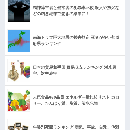
精神障害者と健常者の犯罪率比較 殺人や放火な
どの凶悪犯罪で驚きの結果に！
南海トラフ巨大地震の被害想定 死者が多い都道
府県ランキング
日本の貿易相手国 貿易収支ランキング 対米黒
字、対中赤字
人気食品660品目 エネルギー量比較リスト カロ
リー、たんぱく質、脂質、炭水化物
年齢別死因ランキング 病気、事故、自殺、他殺